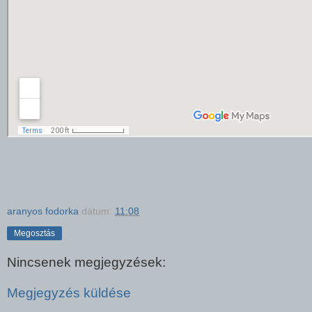
aranyos fodorka
dátum:
11:08
Megosztás
Nincsenek megjegyzések:
Megjegyzés küldése