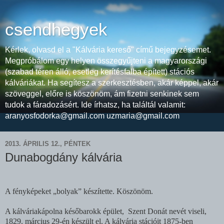
csendhegyek
Kérlek, olvasd el a "Kálvária kereső" című bejegyzésemet.
Megpróbálom egy helyen összegyűjteni a magyarországi
(szabad téren álló, esetleg kerítésfalba épített) stációs
kálváriákat. Ha segítesz a szerkesztésben, akár képpel, akár
szöveggel, előre is köszönöm, ám fizetni senkinek sem
tudok a fáradozásért. Ide írhatsz, ha találtál valamit:
aranyosfodorka@gmail.com uzmaria@gmail.com
2013. ÁPRILIS 12., PÉNTEK
Dunabogdány kálvária
A fényképeket „bolyak” készítette. Köszönöm.
A kálváriakápolna későbarokk épület,
Szent Donát nevét viseli,
1829. március 29-én készült el.
A kálvária stációit 1875-ben