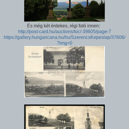
És még két érdekes, régi fotó innen:
http://post-card.hu/auctions/toc/-39605/page-7
https://gallery.hungaricana.hu/hu/SzerencsKepeslap/37606/
?img=0