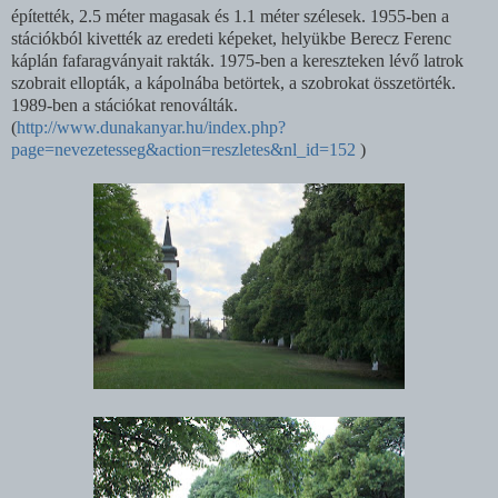
építették, 2.5 méter magasak és 1.1 méter szélesek. 1955-ben a
stációkból kivették az eredeti képeket, helyükbe Berecz Ferenc
káplán fafaragványait rakták. 1975-ben a kereszteken lévő latrok
szobrait ellopták, a kápolnába betörtek, a szobrokat összetörték.
1989-ben a stációkat renoválták.
(
http://www.dunakanyar.hu/index.php?
page=nevezetesseg&action=reszletes&nl_id=152
)